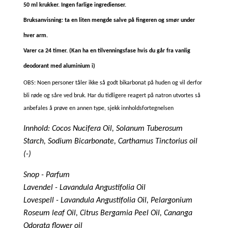
50 ml krukker. Ingen farlige ingredienser.
Bruksanvisning:
ta en liten mengde salve på fingeren og smør under
hver arm.
Varer ca 24 timer. (Kan ha en tilvenningsfase hvis du går fra vanlig
deodorant med aluminium i)
OBS: Noen personer tåler ikke så godt bikarbonat på huden og vil derfor
bli røde og såre ved bruk. Har du tidligere reagert på natron utvortes så
anbefales å prøve en annen type, sjekk innholdsfortegnelsen
Innhold: Cocos Nucifera Oil, Solanum Tuberosum
Starch, Sodium Bicarbonate, Carthamus Tinctorius oil
(-)
Snop - Parfum
Lavendel - Lavandula Angustifolia Oil
Lovespell - Lavandula Angustifolia Oil, Pelargonium
Roseum leaf Oil, Citrus Bergamia Peel Oil, Cananga
Odorata flower oil