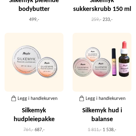
Silkemyk pleiende
Silkemyk
bodybutter
sukkerskrubb 150 ml
499,-
259,-
233,-
Legg i handlekurven
Legg i handlekurven
Silkemyk
Silkemyk hud i
hudpleiepakke
balanse
764,-
687,-
1 811,-
1 538,-