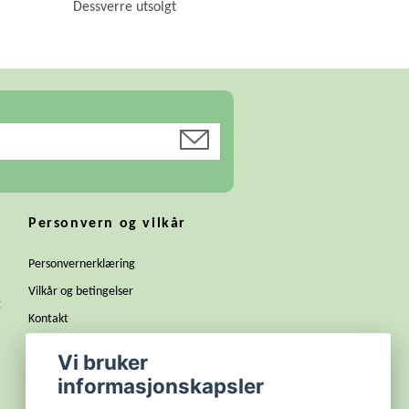
Dessverre utsolgt
Personvern og vilkår
Personvernerklæring
Vilkår og betingelser
g
Kontakt
Bli forhandler
Vi bruker
Dugnad til din klasse, lag eller
informasjonskapsler
russegruppe