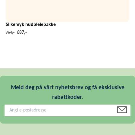
Silkemyk hudpleiepakke
687,-
764,-
Meld deg på vårt nyhetsbrev og få eksklusive
rabattkoder.