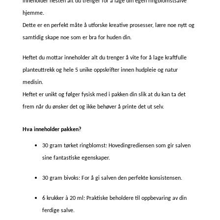
inneholder nesten alt du trenger for å lage din egen ringblomstsalve
hjemme.
Dette er en perfekt måte å utforske kreative prosesser, lære noe nytt og
samtidig skape noe som er bra for huden din.
Heftet du mottar inneholder alt du trenger å vite for å lage kraftfulle
planteuttrekk og hele 5 unike oppskrifter innen hudpleie og natur
medisin.
Heftet er unikt og følger fysisk med i pakken din slik at du kan ta det
frem når du ønsker det og ikke behøver å printe det ut selv.
Hva inneholder pakken?
30 gram tørket ringblomst: Hovedingrediensen som gir salven
sine fantastiske egenskaper.
30 gram bivoks: For å gi salven den perfekte konsistensen.
6 krukker à 20 ml: Praktiske beholdere til oppbevaring av din
ferdige salve.