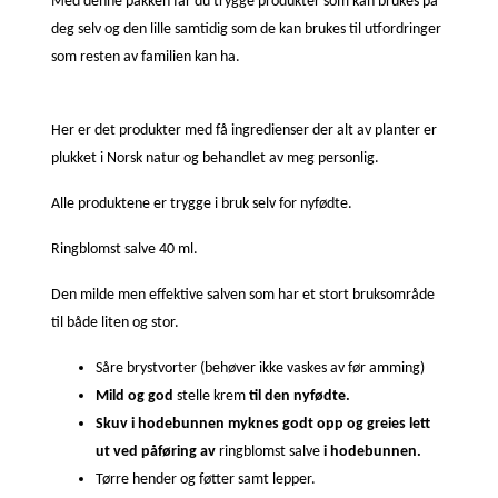
Med denne pakken får du trygge produkter som kan brukes på
deg selv og den lille samtidig som de kan brukes til utfordringer
som resten av familien kan ha.
Her er det produkter med få ingredienser der alt av planter er
plukket i Norsk natur og behandlet av meg personlig.
Alle produktene er trygge i bruk selv for nyfødte.
Ringblomst salve 40 ml.
Den milde men effektive salven som har et stort bruksområde
til både liten og stor.
Såre brystvorter (behøver ikke vaskes av før amming)
Mild og god
stelle krem
til den nyfødte.
Skuv i hodebunnen myknes godt opp og greies lett
ut ved påføring av
ringblomst salve
i hodebunnen.
Tørre hender og føtter samt lepper.