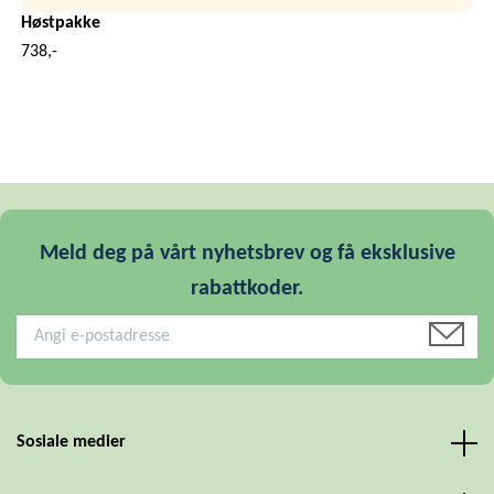
Høstpakke
738,-
Meld deg på vårt nyhetsbrev og få eksklusive
rabattkoder.
Sosiale medier