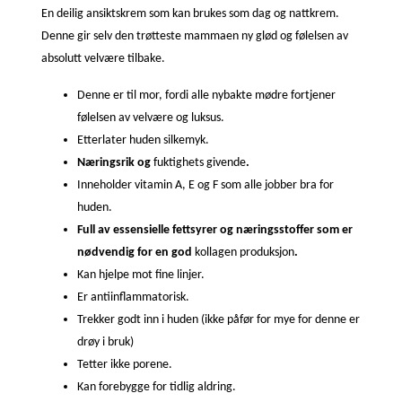
En deilig ansiktskrem som kan brukes som dag og nattkrem.
Denne gir selv den trøtteste mammaen ny glød og følelsen av
absolutt velvære tilbake.
Denne er til mor, fordi alle nybakte mødre fortjener
følelsen av velvære og luksus.
Etterlater huden silkemyk.
Næringsrik og
fuktighets givende
.
Inneholder vitamin A, E og F som alle jobber bra for
huden.
Full av essensielle fettsyrer og næringsstoffer som er
nødvendig for en god
kollagen produksjon
.
Kan hjelpe mot fine linjer.
Er antiinflammatorisk.
Trekker godt inn i huden (ikke påfør for mye for denne er
drøy i bruk)
Tetter ikke porene.
Kan forebygge for tidlig aldring.