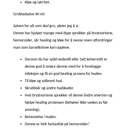
Kløe og tørrhet.
Grobladsalve 40 ml:
Salven for alt som skal gro, pleier jeg å si.
Denne har hjulpet mange med dype sprekker på brystvortene,
hemoroider, sår healing og kløe for å nevne noen utfordringer
man som barselkvinne kan oppleve.
Dersom du har sydd nedentil eller tatt keisersnitt er
denne god å smøre sårene med for å forebygge
infeksjon og få en god healing prosess for huden.
Til kløe og solbrent hud.
Skrubbsår og andre hudskader.
Hvis brystvortene sprekker vil denne lindre smerten og
hjelpe healing prosessen (behøver ikke vaskes av før
amming).
Betennelse i huden.
Denne er helt fantastisk på hemoroider!