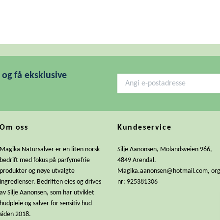
og få eksklusive
Om oss
Kundeservice
Magika Natursalver er en liten norsk
Silje Aanonsen, Molandsveien 966,
bedrift med fokus på parfymefrie
4849 Arendal.
produkter og nøye utvalgte
Magika.aanonsen@hotmail.com
, or
ingredienser. Bedriften eies og drives
nr: 925381306
av Silje Aanonsen, som har utviklet
hudpleie og salver for sensitiv hud
siden 2018.