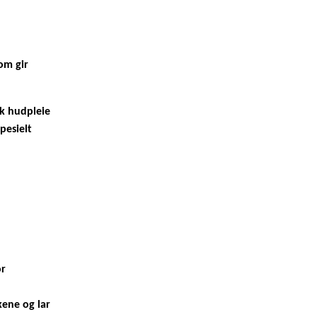
om gir
k hudpleie
pesielt
or
kene og lar