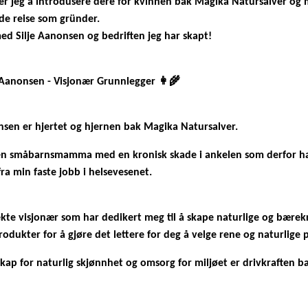
er jeg å introdusere dere for kvinnen bak Magika Natursalver og 
de reise som gründer.
med Silje Aanonsen og bedriften jeg har skapt!
e Aanonsen - Visjonær Grunnlegger 👩‍🌾
nsen er hjertet og hjernen bak Magika Natursalver.
liten småbarnsmamma med en kronisk skade i ankelen som derfor h
ra min faste jobb i helsevesenet.
ekte visjonær som har dedikert meg til å skape naturlige og bærek
odukter for å gjøre det lettere for deg å velge rene og naturlige 
kap for naturlig skjønnhet og omsorg for miljøet er drivkraften b