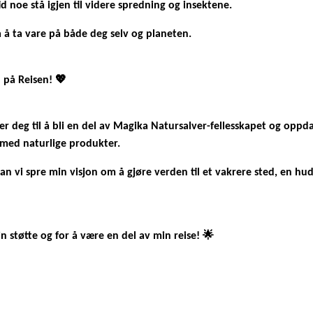
tid noe stå igjen til videre spredning og insektene.
å å ta vare på både deg selv og planeten.
 på Reisen! 💖
rer deg til å bli en del av Magika Natursalver-fellesskapet og oppd
 med naturlige produkter.
 vi spre min visjon om å gjøre verden til et vakrere sted, en hu
in støtte og for å være en del av min reise! 🌟