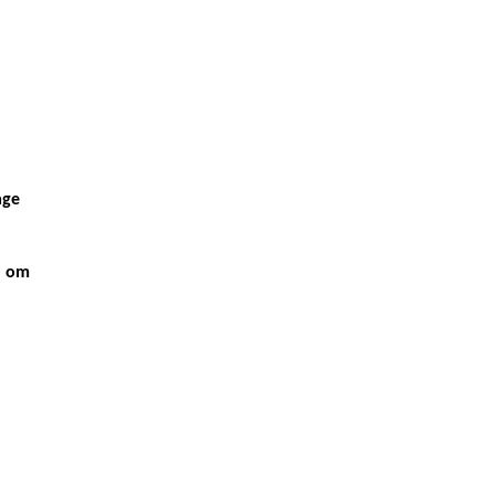
age
d om