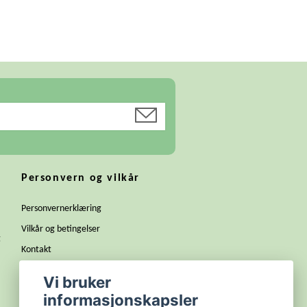
Personvern og vilkår
Personvernerklæring
Vilkår og betingelser
g
Kontakt
Bli forhandler
Vi bruker
Dugnad til din klasse, lag eller
informasjonskapsler
russegruppe