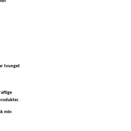
min
ar tvunget
raftige
produkter.
ak min