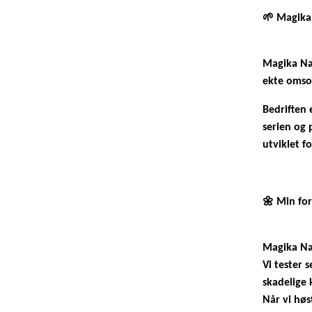
🌱 Magika 
Magika Nat
ekte omsor
Bedriften 
serien
og 
utviklet f
🌼 Min for
Magika Na
Vi tester 
skadelige 
Når vi høs