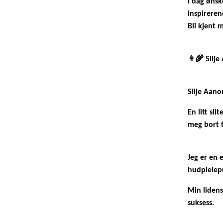
I dag ønsk
inspireren
Bli kjent 
👩‍🌾 Silj
Silje Aano
En litt s
meg bort f
Jeg er en 
hudpleiepr
Min lidens
suksess.