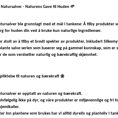
Natursalver - Naturens Gave til Huden 🌱
ursalver ble grunnlagt med et mål i tankene: Å tilby produkter s
g for huden din ved å bruke kun naturlige ingredienser.
er stolt av å tilby et bredt spekter av produkter, inkludert
Silkemy
plante
salve serien
som baserer seg på gammel kunnskap, som er s
or de som verdsetter naturlig og bærekraftig skjønnhet.
pliktelse til naturen og bærekraft 🌼
tursalver er opptatt av naturen og bærekraft.
selvfølgelig ikke på dyr, og våre produkter er miljøvennlige og fri f
kjemikalier.
ter inn plantene som brukes har vi alltid dyreliv og planteliv i tan