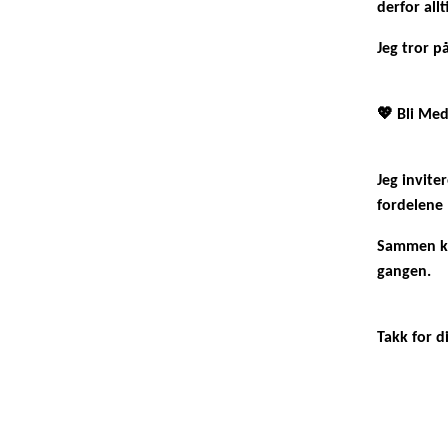
derfor all
Jeg tror p
💖 Bli Med
Jeg invite
fordelene
Sammen kan
gangen.
Takk for d