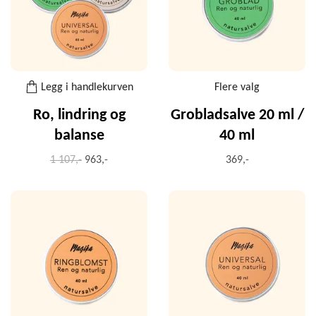
Legg i handlekurven
Flere valg
Ro, lindring og
Grobladsalve 20 ml /
balanse
40 ml
1 107,-
963,-
369,-