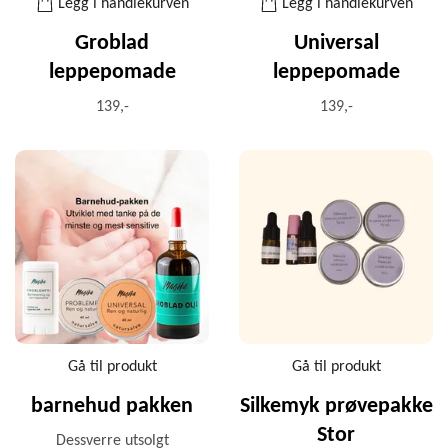
Legg i handlekurven
Legg i handlekurven
Groblad
Universal
leppepomade
leppepomade
139,-
139,-
Gå til produkt
Gå til produkt
barnehud pakken
Silkemyk prøvepakke
Stor
Dessverre utsolgt