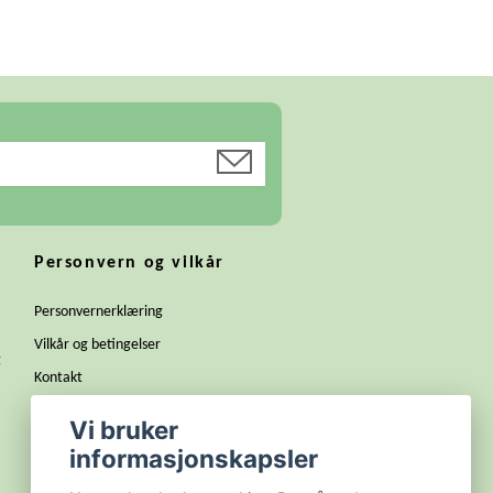
Personvern og vilkår
Personvernerklæring
Vilkår og betingelser
g
Kontakt
Bli forhandler
Vi bruker
Dugnad til din klasse, lag eller
informasjonskapsler
russegruppe