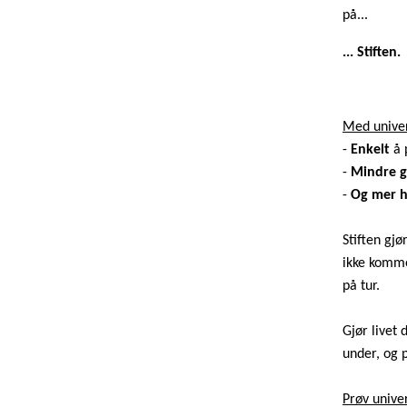
på...
... Stiften.
Med univers
-
Enkelt
å 
-
Mindre g
-
Og mer h
Stiften gjø
ikke komme
på tur.
Gjør livet 
under, og 
Prøv univer