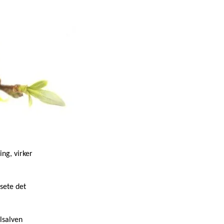
ing, virker
sete det
alsalven