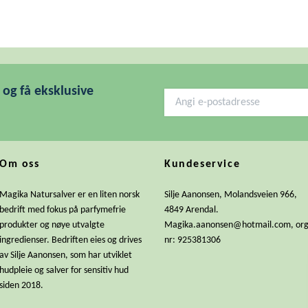
og få eksklusive
Om oss
Kundeservice
Magika Natursalver er en liten norsk
Silje Aanonsen, Molandsveien 966,
bedrift med fokus på parfymefrie
4849 Arendal.
produkter og nøye utvalgte
Magika.aanonsen@hotmail.com
, or
ingredienser. Bedriften eies og drives
nr: 925381306
av Silje Aanonsen, som har utviklet
hudpleie og salver for sensitiv hud
siden 2018.