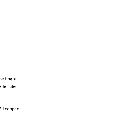
ne fingre
ller ute
på knappen