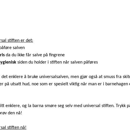
al stiften er det:
påføre salven
ris
da du ikke får salve på fingrene
ygienisk
siden du holder i stiften når salven påføres
r det enklere å bruke universalsalven, men gjør også at smuss fra skit
r på utsatt hud, noe som er spesielt viktig når man er i barnehagen e
ditt enklere, og la barna smøre seg selv med universal stiften. Trykk 
prøv den nå!
sal stiften nå!