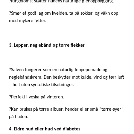
?Ringblomst støtter hudens naturlige gjenoppbygging.
?Smør et godt lag om kvelden, ta på sokker, og våkn opp
med mykere føtter.
3. Lepper, neglebånd og tørre flekker
?Salven fungerer som en naturlig leppepomade og
neglebåndskrem. Den beskytter mot kulde, vind og tørr luft
– helt uten syntetiske tilsetninger.
?Perfekt i veska på vinteren.
?Kan brukes på tørre albuer, hender eller små “tørre øyer”
på huden.
4. Eldre hud eller hud ved diabetes