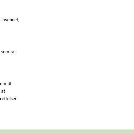
 lavendel,
– som tar
em til
 at
reftelsen