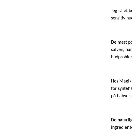
Jeg så et 
sensitiv hu
De mest po
salven, har
hudproble
Hos Magika
for synteti
på babyer 
De naturli
ingrediens