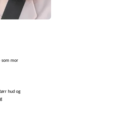
se som mor
tørr hud og
ig