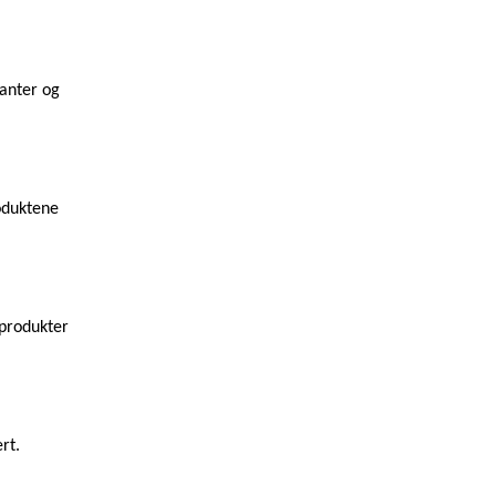
lanter og
oduktene
 produkter
ert.