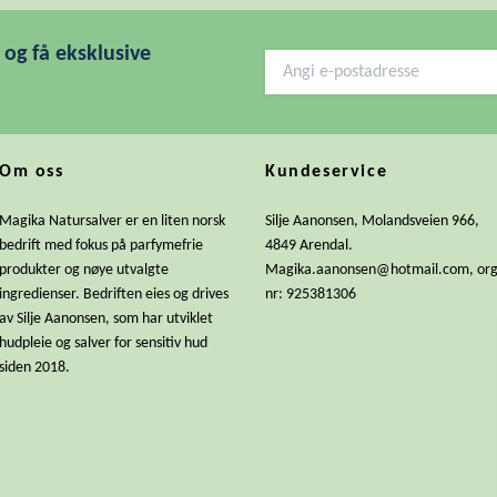
og få eksklusive
Om oss
Kundeservice
Magika Natursalver er en liten norsk
Silje Aanonsen, Molandsveien 966,
bedrift med fokus på parfymefrie
4849 Arendal.
produkter og nøye utvalgte
Magika.aanonsen@hotmail.com
, or
ingredienser. Bedriften eies og drives
nr: 925381306
av Silje Aanonsen, som har utviklet
hudpleie og salver for sensitiv hud
siden 2018.