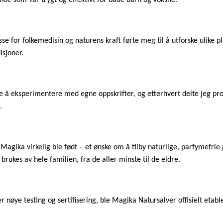
 noe som var trygt og effektivt for både barn og voksne.
se for folkemedisin og naturens kraft førte meg til å utforske ulike p
isjoner.
e å eksperimentere med egne oppskrifter, og etterhvert delte jeg pr
e.
 Magika virkelig ble født – et ønske om å tilby naturlige, parfymefrie
rukes av hele familien, fra de aller minste til de eldre.
er nøye testing og sertifisering, ble Magika Natursalver offisielt etabl