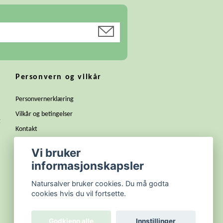
Personvern og vilkår
Personvernerklæring
Vilkår og betingelser
g
Kontakt
Bli forhandler
Vi bruker
Dugnad til din klasse, lag eller
informasjonskapsler
russegruppe
Natursalver bruker cookies. Du må godta
Alle produkter fra Magika
cookies hvis du vil fortsette.
Godkjenn alle
Innstillinger