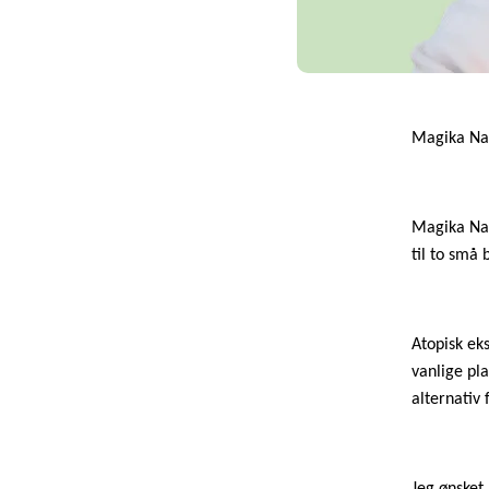
Magika Nat
Magika Nat
til to små
Atopisk ek
vanlige pla
alternativ 