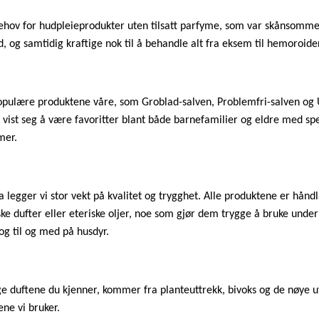
behov for hudpleieprodukter uten tilsatt parfyme, som var skånsomme
d, og samtidig kraftige nok til å behandle alt fra eksem til hemoroide
pulære produktene våre, som Groblad-salven, Problemfri-salven og 
 vist seg å være favoritter blant både barnefamilier og eldre med spe
mer.
 legger vi stor vekt på kvalitet og trygghet. Alle produktene er håndl
ske dufter eller eteriske oljer, noe som gjør dem trygge å bruke under
og til og med på husdyr.
ge duftene du kjenner, kommer fra planteuttrekk, bivoks og de nøye u
ene vi bruker.