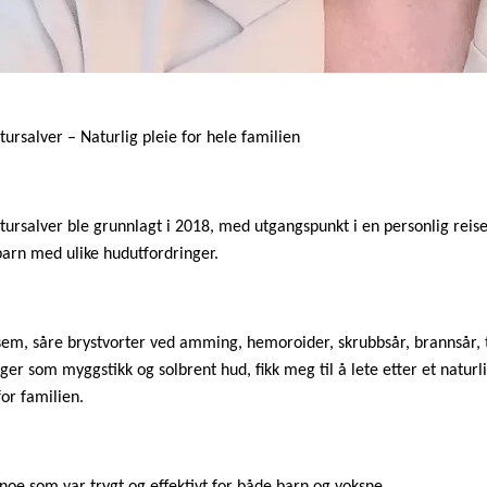
ursalver – Naturlig pleie for hele familien
ursalver ble grunnlagt i 2018, med utgangspunkt i en personlig rei
 barn med ulike hudutfordringer.
sem, såre brystvorter ved amming, hemoroider, skrubbsår, brannsår, 
ger som myggstikk og solbrent hud, fikk meg til å lete etter et naturl
for familien.