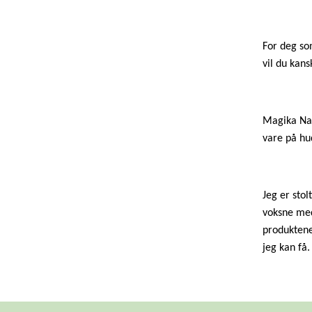
For deg so
vil du kans
Magika Nat
vare på hu
Jeg er sto
voksne med
produktene
jeg kan få.