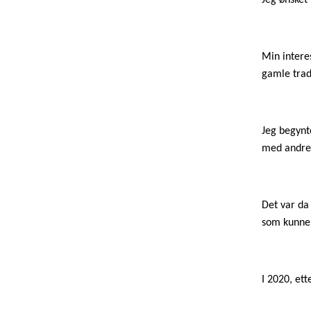
Jeg ønsket
Min interes
gamle trad
Jeg begynt
med andr
Det var da
som kunne b
I 2020, ett