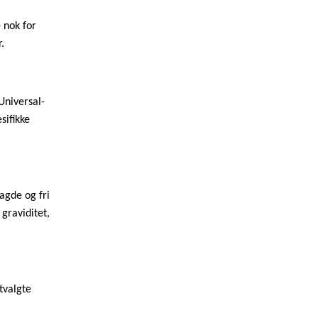
 nok for
r.
Universal-
sifikke
agde og fri
 graviditet,
tvalgte