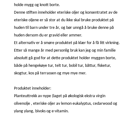
holde mygg og knott borte.
Denne stiften inneholder eteriske oljer og konsentratet av de
eteriske oljene er så stor at du ikke skal bruke produktet på
huden til barn under tre år, og bør unngå å bruke denne på
huden dersom du er gravid eller ammer.
Et alternativ er å smøre produktet på klær for å få litt virkning.
Etter så mange år med personlig bruk kan jeg og min familie
absolutt gå god for at dette produktet holder myggen borte,
både på hengekøye tur, telt tur, bobil tur, båttur, fisketur,
skogtur, kos på terrassen og mye mye mer.
Produktet inneholder:
Planteuttrekk av nype (laget på økologisk ekstra virgin
olivenolje , eteriske oljer av lemon eukalyptus, cedarwood og
ylang ylang, bivoks og e-vitamin.