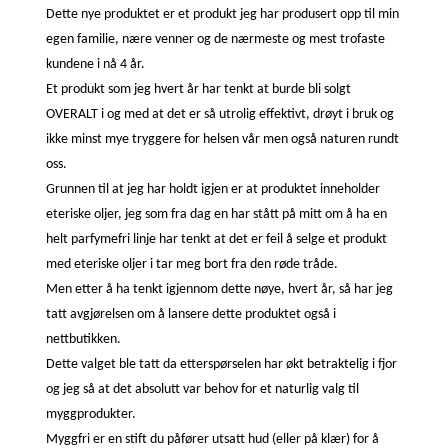
Dette nye produktet er et produkt jeg har produsert opp til min
egen familie, nære venner og de nærmeste og mest trofaste
kundene i nå 4 år.
Et produkt som jeg hvert år har tenkt at burde bli solgt
OVERALT i og med at det er så utrolig effektivt, drøyt i bruk og
ikke minst mye tryggere for helsen vår men også naturen rundt
oss.
Grunnen til at jeg har holdt igjen er at produktet inneholder
eteriske oljer, jeg som fra dag en har stått på mitt om å ha en
helt parfymefri linje har tenkt at det er feil å selge et produkt
med eteriske oljer i tar meg bort fra den røde tråde.
Men etter å ha tenkt igjennom dette nøye, hvert år, så har jeg
tatt avgjørelsen om å lansere dette produktet også i
nettbutikken.
Dette valget ble tatt da etterspørselen har økt betraktelig i fjor
og jeg så at det absolutt var behov for et naturlig valg til
myggprodukter.
Myggfri er en stift du påfører utsatt hud (eller på klær) for å